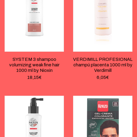
SYSTEM 3 shampoo
VERDIMILL PROFESIONAL
volumizing weak fine hair
champú placenta 1000 ml by
1000 ml by Nioxin
Verdimill
18,15
€
6,05
€