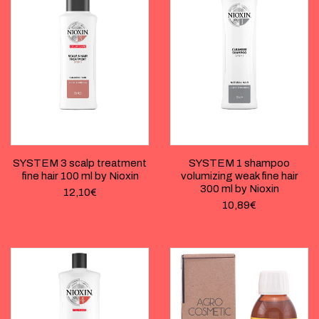
SYSTEM 3 scalp treatment
SYSTEM 1 shampoo
fine hair 100 ml by Nioxin
volumizing weak fine hair
300 ml by Nioxin
12,10
€
10,89
€