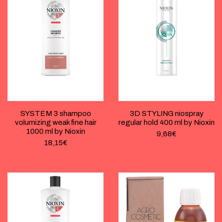
SYSTEM 3 shampoo
3D STYLING niospray
volumizing weak fine hair
regular hold 400 ml by Nioxin
1000 ml by Nioxin
9,68
€
18,15
€