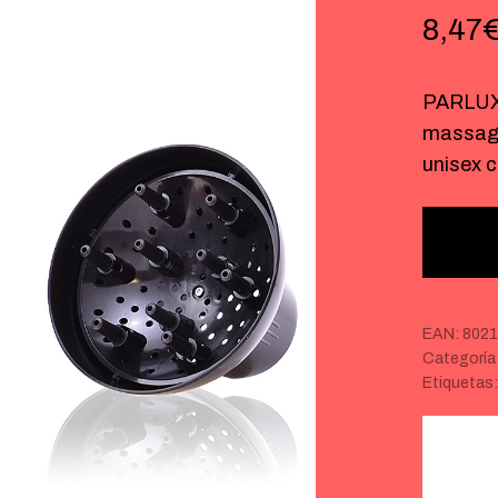
8,47
PARLUX
massage
unisex 
EAN:
8021
Categoría
Etiquetas