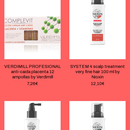
VERDIMILL PROFESIONAL
SYSTEM 4 scalp treatment
anti-caida placenta 12
very fine hair 100 ml by
ampollas by Verdimill
Nioxin
7,26
€
12,10
€