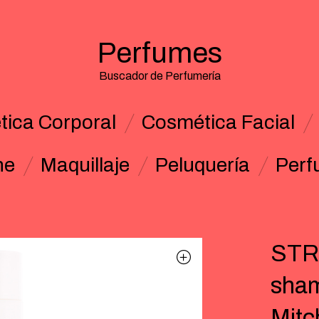
Perfumes
Buscador de Perfumería
ica Corporal
Cosmética Facial
ne
Maquillaje
Peluquería
Perf
STR
sham
Mitc