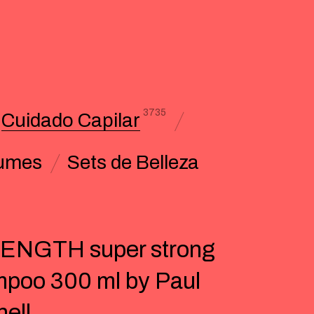
3735
Cuidado Capilar
umes
Sets de Belleza
ENGTH super strong
poo 300 ml by Paul
hell