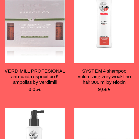
VERDIMILL PROFESIONAL
SYSTEM 4 shampoo
anti-caida especifico 6
volumizing very weak fine
ampollas by Verdimill
hair 300 ml by Nioxin
6,05
€
9,68
€