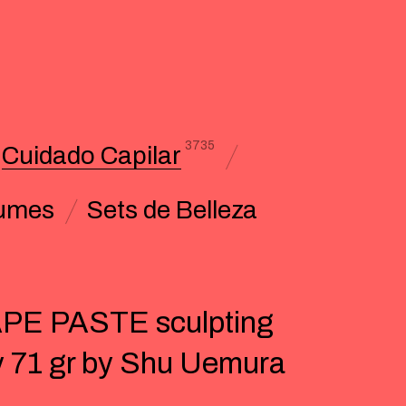
3735
Cuidado Capilar
umes
Sets de Belleza
PE PASTE sculpting
y 71 gr by Shu Uemura