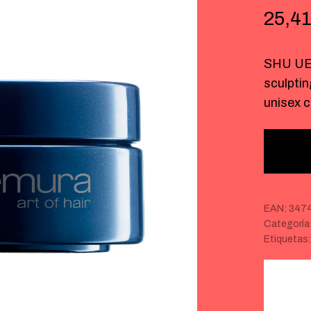
25,4
SHU UE
sculptin
unisex 
EAN:
347
Categoría
Etiquetas