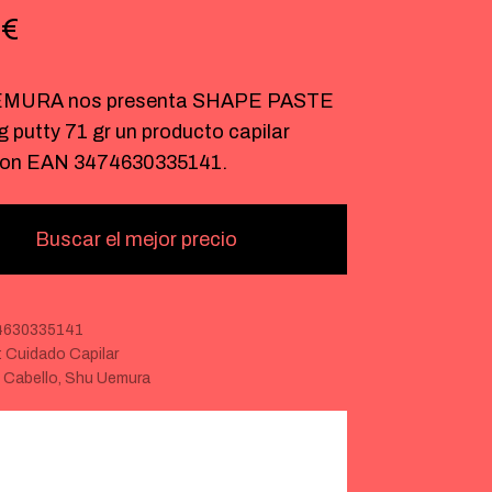
1
€
MURA nos presenta SHAPE PASTE
g putty 71 gr un producto capilar
con EAN 3474630335141.
Buscar el mejor precio
4630335141
:
Cuidado Capilar
:
Cabello
,
Shu Uemura