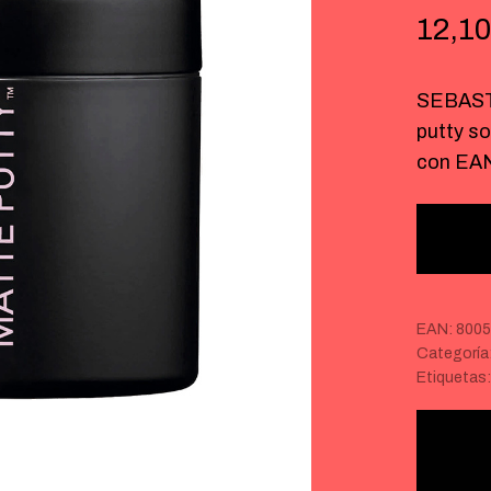
12,10
SEBAST
putty so
con EA
EAN:
800
Categoría
Etiquetas