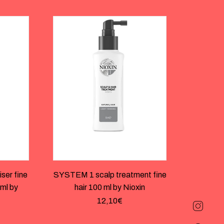
ser fine
SYSTEM 1 scalp treatment fine
 ml by
hair 100 ml by Nioxin
12,10
€