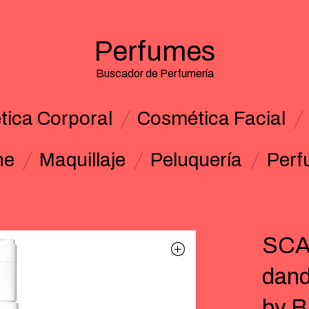
Perfumes
Buscador de Perfumería
ica Corporal
Cosmética Facial
ne
Maquillaje
Peluquería
Perf
SCA
dand
by B