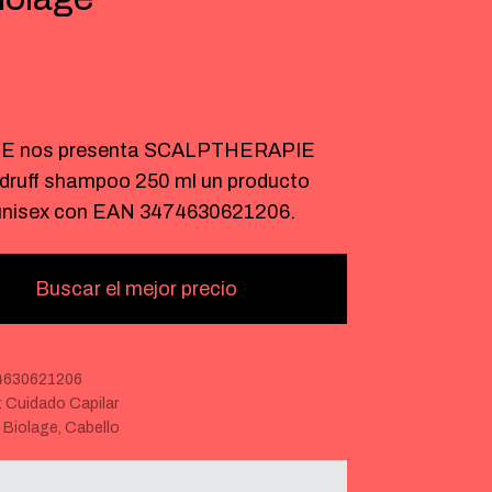
€
E nos presenta SCALPTHERAPIE
ndruff shampoo 250 ml un producto
 unisex con EAN 3474630621206.
Buscar el mejor precio
4630621206
:
Cuidado Capilar
:
Biolage
,
Cabello