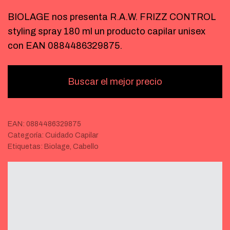
BIOLAGE nos presenta R.A.W. FRIZZ CONTROL
styling spray 180 ml un producto capilar unisex
con EAN 0884486329875.
Buscar el mejor precio
EAN:
0884486329875
Categoría:
Cuidado Capilar
Etiquetas:
Biolage
,
Cabello