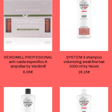
VERDIMILL PROFESIONAL
SYSTEM 3 shampoo
anti-caida especifico 6
volumizing weak fine hair
ampollas by Verdimill
1000 ml by Nioxin
6,05
€
18,15
€