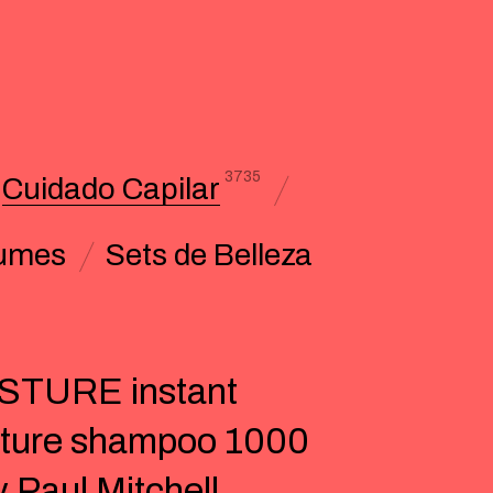
3735
Cuidado Capilar
umes
Sets de Belleza
STURE instant
ture shampoo 1000
y Paul Mitchell