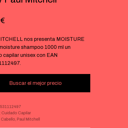
4
€
ITCHELL nos presenta MOISTURE
 moisture shampoo 1000 ml un
o capilar unisex con EAN
1112497.
Buscar el mejor precio
9531112497
:
Cuidado Capilar
:
Cabello
,
Paul Mitchell