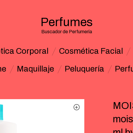
Perfumes
Buscador de Perfumería
ica Corporal
Cosmética Facial
ne
Maquillaje
Peluquería
Perf
MOI
mois
ml b