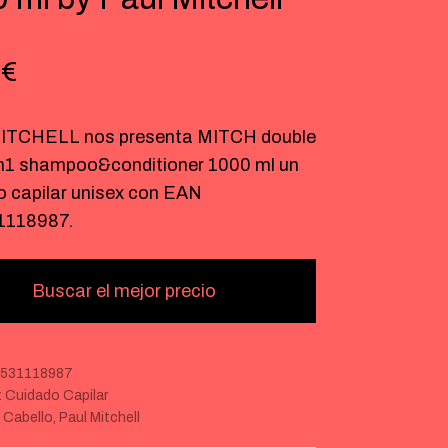
5
€
ITCHELL nos presenta MITCH double
2in1 shampoo&conditioner 1000 ml un
o capilar unisex con EAN
1118987.
Buscar el mejor precio
531118987
:
Cuidado Capilar
:
Cabello
,
Paul Mitchell