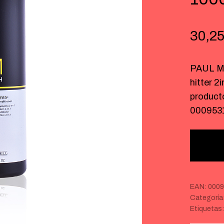
30,2
PAUL M
hitter 
product
000953
EAN:
0009
Categoría
Etiquetas