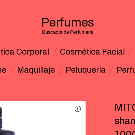
Perfumes
Buscador de Perfumería
ica Corporal
Cosmética Facial
ne
Maquillaje
Peluquería
Perf
MITC
sham
1000