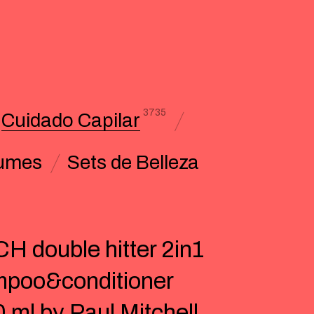
3735
Cuidado Capilar
umes
Sets de Belleza
H double hitter 2in1
poo&conditioner
 ml by Paul Mitchell