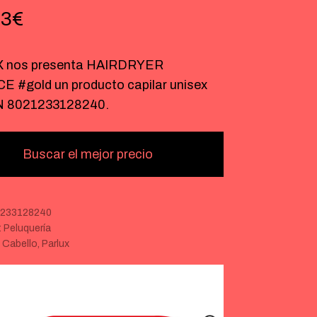
43
€
 nos presenta HAIRDRYER
 #gold un producto capilar unisex
N 8021233128240.
Buscar el mejor precio
233128240
:
Peluquería
:
Cabello
,
Parlux