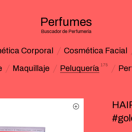
Perfumes
Buscador de Perfumería
ética Corporal
Cosmética Facial
175
e
Maquillaje
Peluquería
Per
HAI
#gol