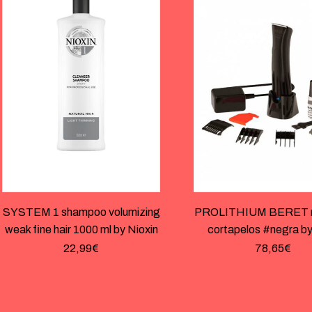
SYSTEM 1 shampoo volumizing
PROLITHIUM BERET 
weak fine hair 1000 ml by Nioxin
cortapelos #negra b
22,99
€
78,65
€