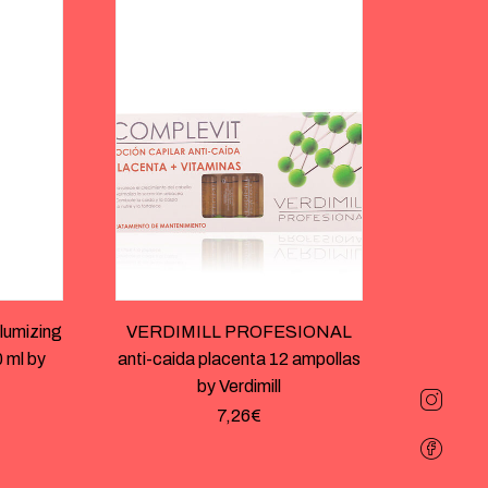
umizing
VERDIMILL PROFESIONAL
0 ml by
anti-caida placenta 12 ampollas
by Verdimill
7,26
€