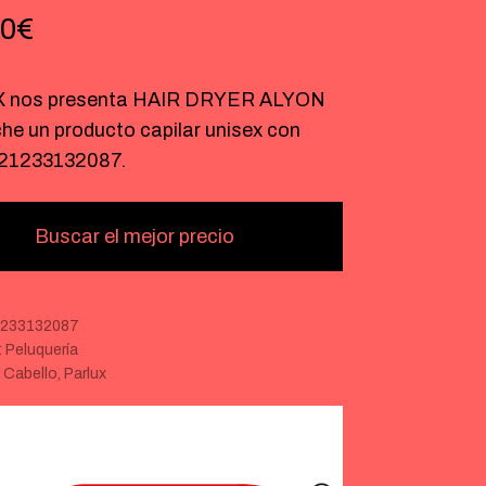
90
€
 nos presenta HAIR DRYER ALYON
he un producto capilar unisex con
21233132087.
Buscar el mejor precio
233132087
:
Peluquería
:
Cabello
,
Parlux