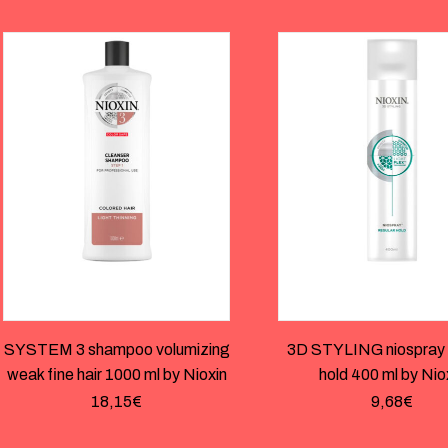
SYSTEM 3 shampoo volumizing
3D STYLING niospray 
weak fine hair 1000 ml by Nioxin
hold 400 ml by Nio
18,15
€
9,68
€