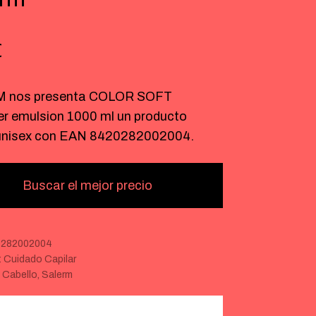
€
 nos presenta COLOR SOFT
er emulsion 1000 ml un producto
 unisex con EAN 8420282002004.
Buscar el mejor precio
0282002004
:
Cuidado Capilar
:
Cabello
,
Salerm