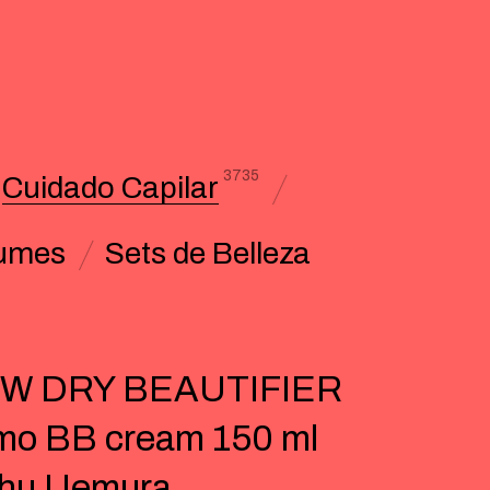
3735
Cuidado Capilar
umes
Sets de Belleza
W DRY BEAUTIFIER
mo BB cream 150 ml
Shu Uemura