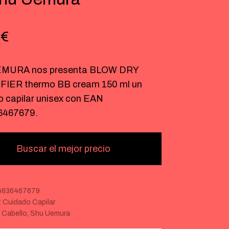
7
€
MURA nos presenta BLOW DRY
IER thermo BB cream 150 ml un
o capilar unisex con EAN
6467679.
Buscar el mejor precio
4636467679
:
Cuidado Capilar
:
Cabello
,
Shu Uemura