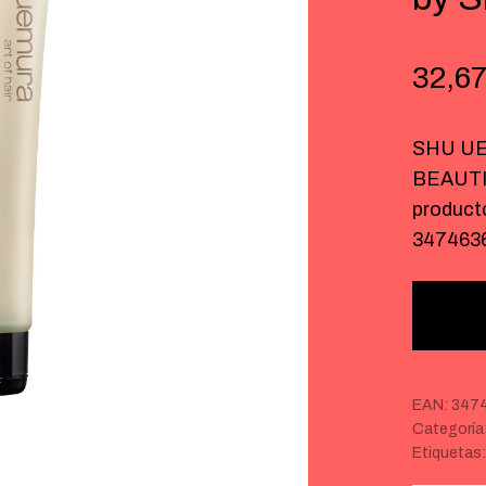
32,6
SHU UE
BEAUTIF
product
347463
EAN:
347
Categoría
Etiquetas