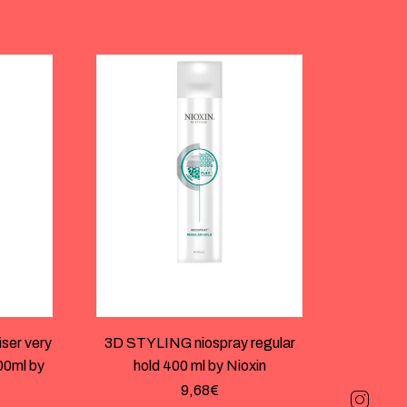
ser very
3D STYLING niospray regular
000ml by
hold 400 ml by Nioxin
9,68
€