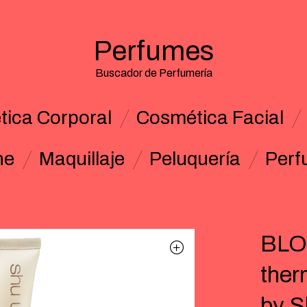
Perfumes
Buscador de Perfumería
ica Corporal
Cosmética Facial
ne
Maquillaje
Peluquería
Perf
BLO
ther
by 