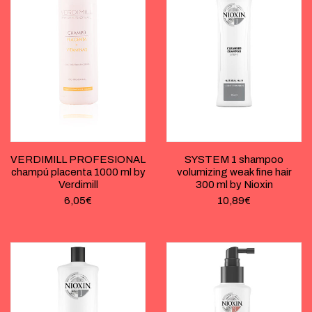
VERDIMILL PROFESIONAL
SYSTEM 1 shampoo
champú placenta 1000 ml by
volumizing weak fine hair
Verdimill
300 ml by Nioxin
6,05
€
10,89
€