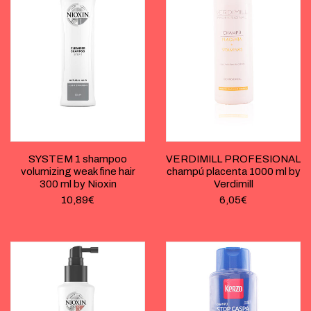
SYSTEM 1 shampoo
VERDIMILL PROFESIONAL
volumizing weak fine hair
champú placenta 1000 ml by
300 ml by Nioxin
Verdimill
10,89
€
6,05
€