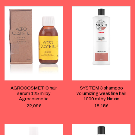
AGROCOSMETIC hair
SYSTEM 3 shampoo
serum 125 ml by
volumizing weak fine hair
Agrocosmetic
1000 ml by Nioxin
22,99
€
18,15
€