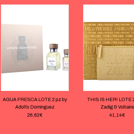
AGUA FRESCA LOTE 2 pz by
THIS IS HER! LOTE 2
Adolfo Dominguez
Zadig & Voltaire
26,62
€
41,14
€