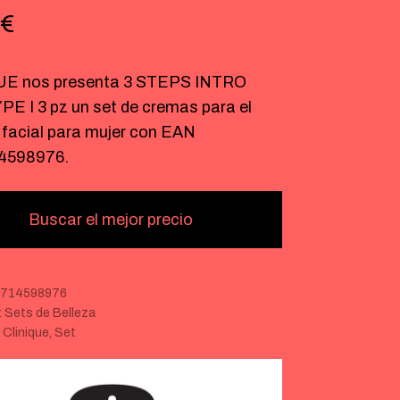
€
UE nos presenta 3 STEPS INTRO
E I 3 pz un set de cremas para el
 facial para mujer con EAN
4598976.
Buscar el mejor precio
0714598976
:
Sets de Belleza
:
Clinique
,
Set