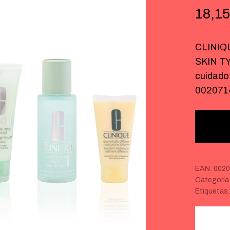
18,15
CLINIQ
SKIN TYP
cuidado
002071
EAN:
002
Categoría
Etiquetas