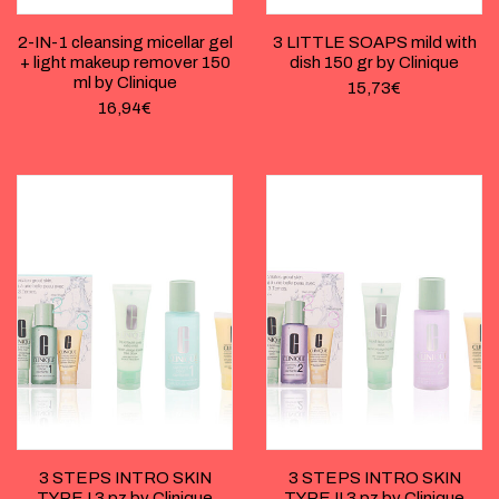
2-IN-1 cleansing micellar gel
3 LITTLE SOAPS mild with
+ light makeup remover 150
dish 150 gr by Clinique
ml by Clinique
15,73
€
16,94
€
3 STEPS INTRO SKIN
3 STEPS INTRO SKIN
TYPE I 3 pz by Clinique
TYPE II 3 pz by Clinique