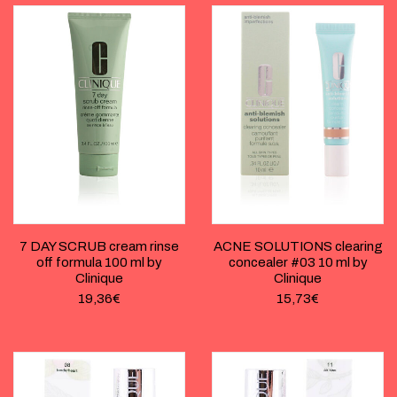
7 DAY SCRUB cream rinse
ACNE SOLUTIONS clearing
off formula 100 ml by
concealer #03 10 ml by
Clinique
Clinique
19,36
€
15,73
€