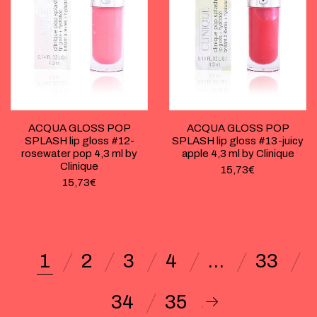
ACQUA GLOSS POP
ACQUA GLOSS POP
SPLASH lip gloss #12-
SPLASH lip gloss #13-juicy
rosewater pop 4,3 ml by
apple 4,3 ml by Clinique
Clinique
15,73
€
15,73
€
1
2
3
4
…
33
34
35