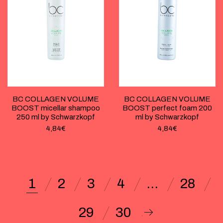
BC COLLAGEN VOLUME
BC COLLAGEN VOLUME
BOOST micellar shampoo
BOOST perfect foam 200
250 ml by Schwarzkopf
ml by Schwarzkopf
4,84
€
4,84
€
1
2
3
4
…
28
29
30