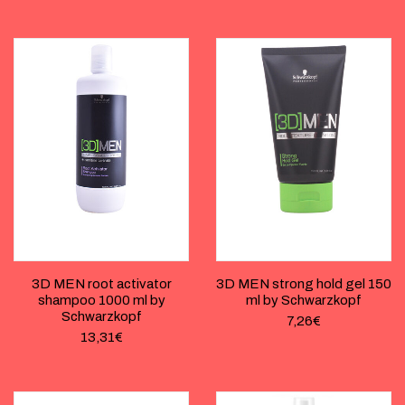
3D MEN root activator
3D MEN strong hold gel 150
shampoo 1000 ml by
ml by Schwarzkopf
Schwarzkopf
7,26
€
13,31
€