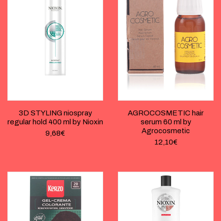
3D STYLING niospray
AGROCOSMETIC hair
regular hold 400 ml by Nioxin
serum 60 ml by
Agrocosmetic
9,68
€
12,10
€