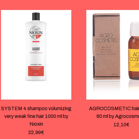
SYSTEM 4 shampoo volumizing
AGROCOSMETIC hair
very weak fine hair 1000 ml by
60 ml by Agrocosm
Nioxin
12,10
€
22,99
€