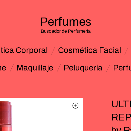
Perfumes
Buscador de Perfumería
ica Corporal
Cosmética Facial
ne
Maquillaje
Peluquería
Perf
ULT
REP
by P