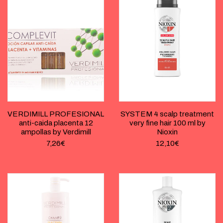
VERDIMILL PROFESIONAL
SYSTEM 4 scalp treatment
anti-caida placenta 12
very fine hair 100 ml by
ampollas by Verdimill
Nioxin
7,26
€
12,10
€