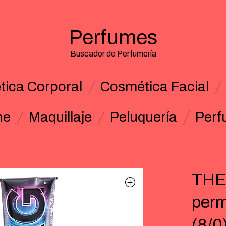
Perfumes
Buscador de Perfumería
ica Corporal
Cosmética Facial
ne
Maquillaje
Peluquería
Perf
THE
perm
(8/0