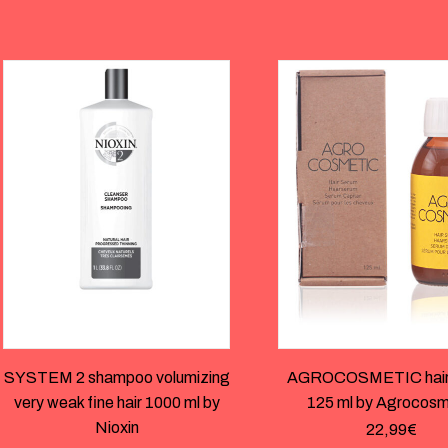
SYSTEM 2 shampoo volumizing
AGROCOSMETIC hair
very weak fine hair 1000 ml by
125 ml by Agrocosm
Nioxin
22,99
€