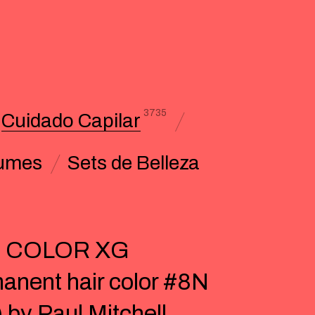
3735
Cuidado Capilar
umes
Sets de Belleza
 COLOR XG
anent hair color #8N
) by Paul Mitchell