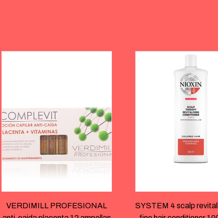
VERDIMILL PROFESIONAL
SYSTEM 4 scalp revitali
anti-caida placenta 12 ampollas
fine hair conditioner 1