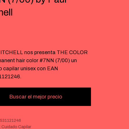
hell
ITCHELL nos presenta THE COLOR
anent hair color #7NN (7/00) un
o capilar unisex con EAN
1121246.
Buscar el mejor precio
531121246
:
Cuidado Capilar