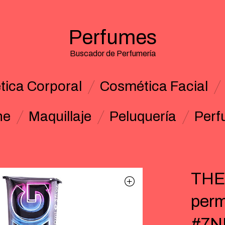
Perfumes
Buscador de Perfumería
ica Corporal
Cosmética Facial
ne
Maquillaje
Peluquería
Perf
THE
perm
#7NN