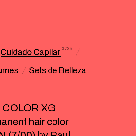
3735
Cuidado Capilar
umes
Sets de Belleza
 COLOR XG
anent hair color
 (7/00) by Paul