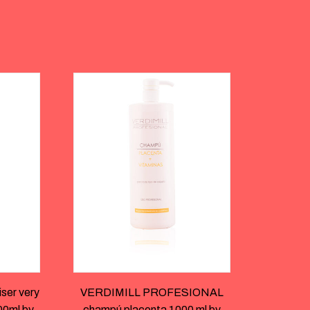
ser very
VERDIMILL PROFESIONAL
000ml by
champú placenta 1000 ml by