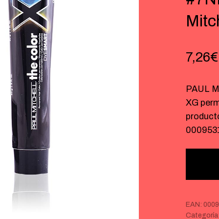
Mitc
7,26
€
PAUL M
XG perm
product
000953
EAN:
0009
Categoría