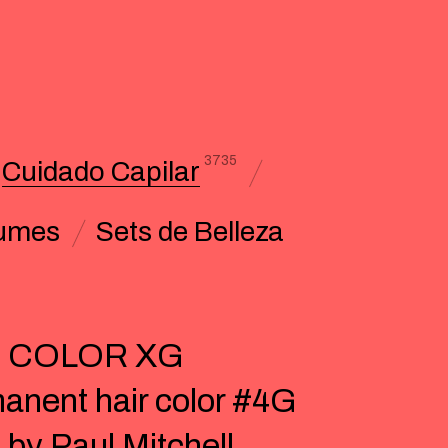
3735
Cuidado Capilar
umes
Sets de Belleza
 COLOR XG
anent hair color #4G
) by Paul Mitchell