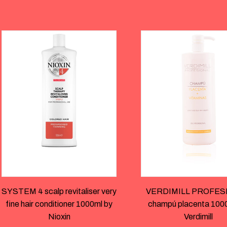
SYSTEM 4 scalp revitaliser very
VERDIMILL PROFES
fine hair conditioner 1000ml by
champú placenta 1000
Nioxin
Verdimill