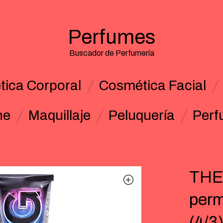
Perfumes
Buscador de Perfumería
ica Corporal
Cosmética Facial
ne
Maquillaje
Peluquería
Perf
THE
perm
(4/3