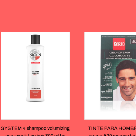
SYSTEM 4 shampoo volumizing
TINTE PARA HOMBRE
very weak fine hair 300 ml by
crema #20 moreno by