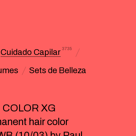
3735
Cuidado Capilar
umes
Sets de Belleza
 COLOR XG
anent hair color
B (10/03) by Paul