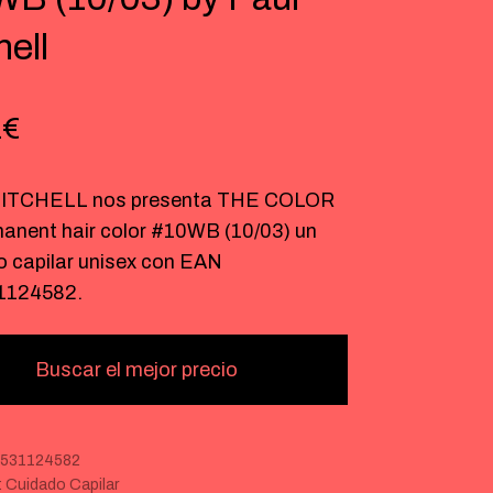
hell
1
€
ITCHELL nos presenta THE COLOR
anent hair color #10WB (10/03) un
o capilar unisex con EAN
1124582.
Buscar el mejor precio
531124582
:
Cuidado Capilar