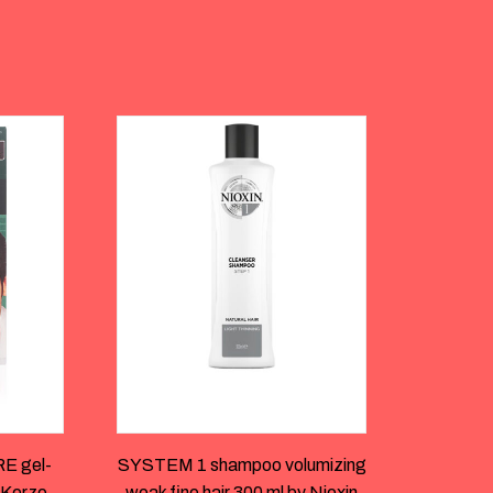
 gel-
SYSTEM 1 shampoo volumizing
 Kerzo
weak fine hair 300 ml by Nioxin