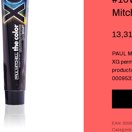
Mitc
13,3
PAUL M
XG perm
product
000953
EAN:
0009
Categoría