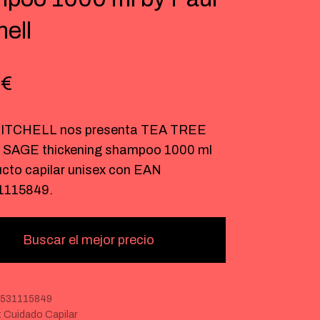
hell
9
€
ITCHELL nos presenta TEA TREE
SAGE thickening shampoo 1000 ml
ucto capilar unisex con EAN
1115849.
Buscar el mejor precio
531115849
:
Cuidado Capilar