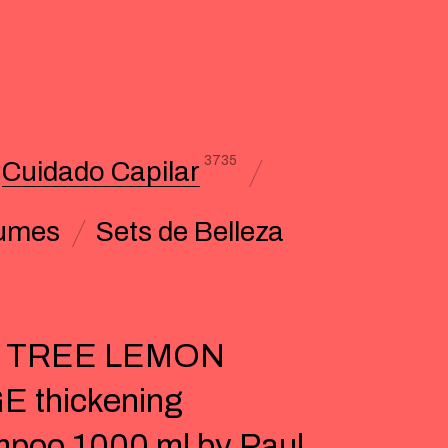
3735
Cuidado Capilar
umes
Sets de Belleza
 TREE LEMON
 thickening
poo 1000 ml by Paul