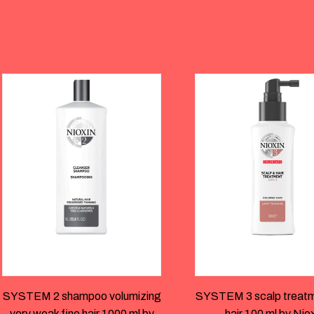
SYSTEM 2 shampoo volumizing
SYSTEM 3 scalp treatm
very weak fine hair 1000 ml by
hair 100 ml by Nio