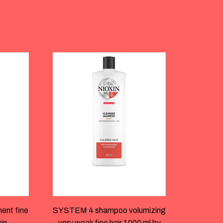
ent fine
SYSTEM 4 shampoo volumizing
xin
very weak fine hair 1000 ml by