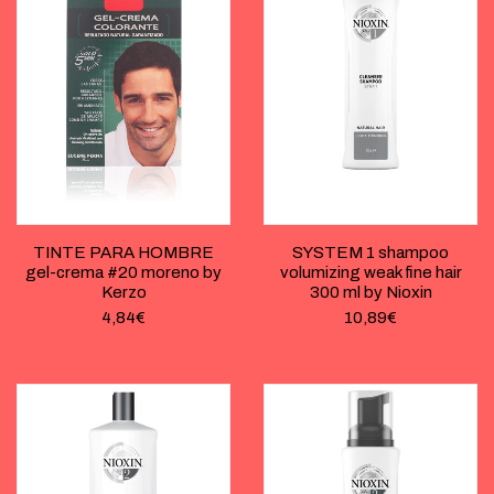
TINTE PARA HOMBRE
SYSTEM 1 shampoo
gel-crema #20 moreno by
volumizing weak fine hair
Kerzo
300 ml by Nioxin
4,84
€
10,89
€