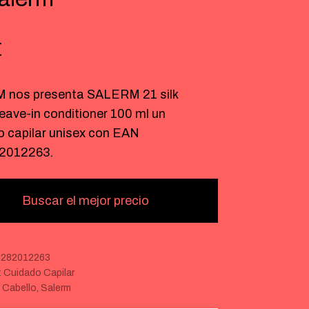
€
nos presenta SALERM 21 silk
leave-in conditioner 100 ml un
o capilar unisex con EAN
2012263.
Buscar el mejor precio
282012263
:
Cuidado Capilar
:
Cabello
,
Salerm