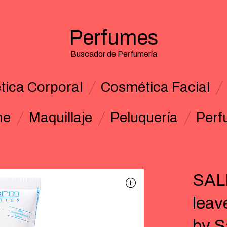
Perfumes
Buscador de Perfumería
ica Corporal
Cosmética Facial
ne
Maquillaje
Peluquería
Perf
SALE
leav
by S