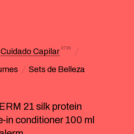
3735
Cuidado Capilar
umes
Sets de Belleza
RM 21 silk protein
e-in conditioner 100 ml
alerm