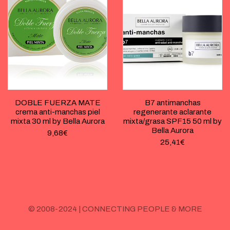
DOBLE FUERZA MATE
B7 antimanchas
crema anti-manchas piel
regenerante aclarante
mixta 30 ml by Bella Aurora
mixta/grasa SPF15 50 ml by
Bella Aurora
9,68
€
25,41
€
© 2008-2024 | CONNECTING PEOPLE & MORE