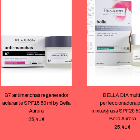
B7 antimanchas regenerador
BELLA DIA multi
aclarante SPF15 50 ml by Bella
perfeccionadora p
Aurora
mixta/grasa SPF20 50
Bella Aurora
25,41
€
25,41
€