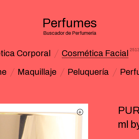
Perfumes
Buscador de Perfumería
251
ica Corporal
Cosmética Facial
ne
Maquillaje
Peluquería
Perf
PURI
ml b