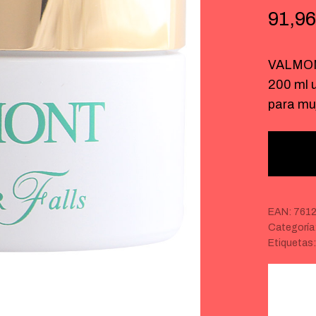
91,96
VALMONT
200 ml 
para mu
EAN:
761
Categoría
Etiquetas