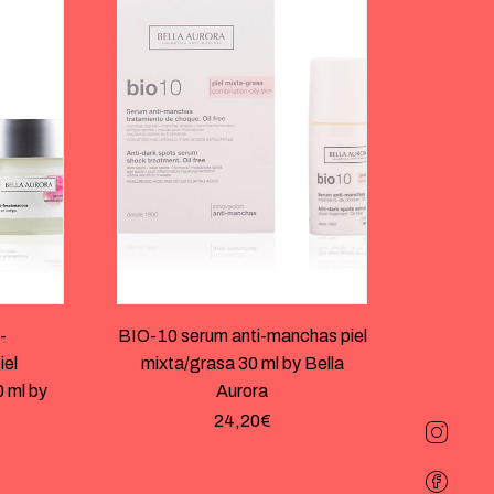
-
BIO-10 serum anti-manchas piel
iel
mixta/grasa 30 ml by Bella
 ml by
Aurora
24,20
€