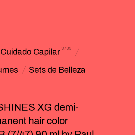
3735
Cuidado Capilar
umes
Sets de Belleza
SHINES XG demi-
anent hair color
 (7/47) 90 ml by Paul