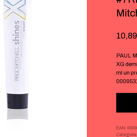
Mitc
10,89
PAUL M
XG demi
ml un p
000953
EAN:
0009
Categoría