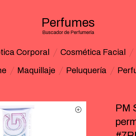
Perfumes
Buscador de Perfumería
ica Corporal
Cosmética Facial
ne
Maquillaje
Peluquería
Perf
PM 
perm
#7RB