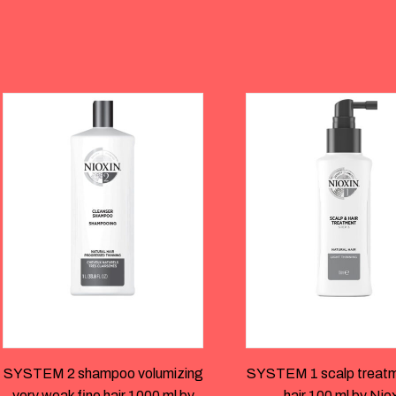
SYSTEM 2 shampoo volumizing
SYSTEM 1 scalp treatm
very weak fine hair 1000 ml by
hair 100 ml by Nio