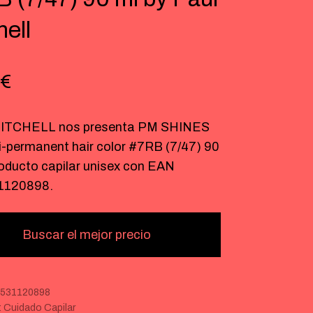
hell
€
ITCHELL nos presenta PM SHINES
-permanent hair color #7RB (7/47) 90
roducto capilar unisex con EAN
1120898.
Buscar el mejor precio
531120898
:
Cuidado Capilar