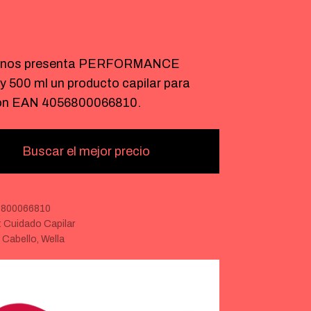
nos presenta PERFORMANCE
y 500 ml un producto capilar para
on EAN 4056800066810.
Buscar el mejor precio
800066810
:
Cuidado Capilar
:
Cabello
,
Wella