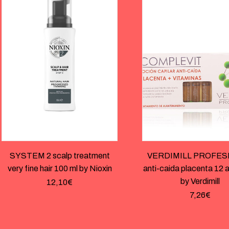
SYSTEM 2 scalp treatment
VERDIMILL PROFES
very fine hair 100 ml by Nioxin
anti-caida placenta 12 
by Verdimill
12,10
€
7,26
€