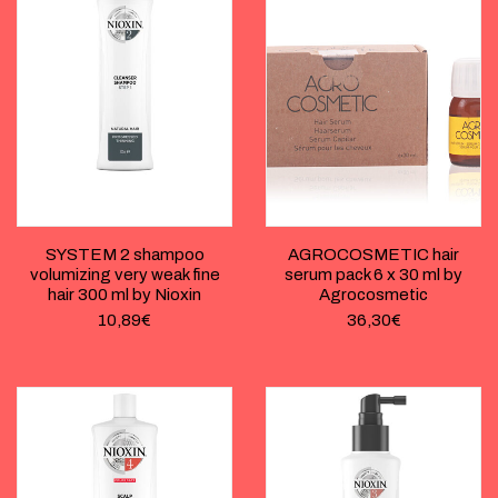
SYSTEM 2 shampoo
AGROCOSMETIC hair
volumizing very weak fine
serum pack 6 x 30 ml by
hair 300 ml by Nioxin
Agrocosmetic
10,89
€
36,30
€