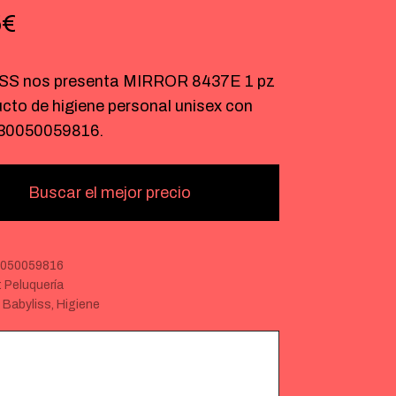
5
€
S nos presenta MIRROR 8437E 1 pz
cto de higiene personal unisex con
30050059816.
Buscar el mejor precio
050059816
:
Peluquería
:
Babyliss
,
Higiene