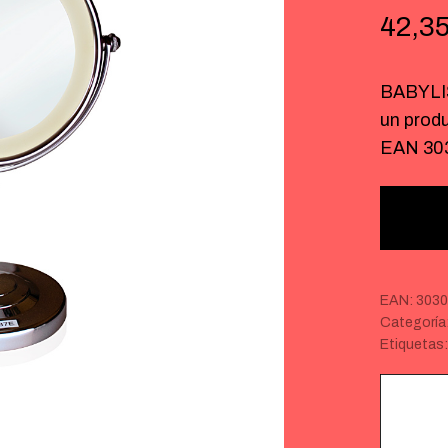
42,3
BABYLIS
un produ
EAN 30
EAN:
3030
Categoría
Etiquetas