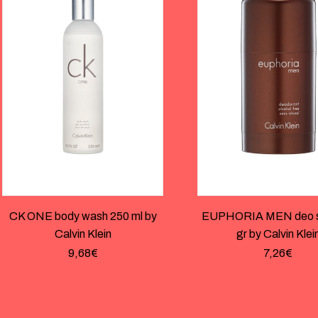
CK ONE body wash 250 ml by
EUPHORIA MEN deo st
Calvin Klein
gr by Calvin Klei
9,68
€
7,26
€