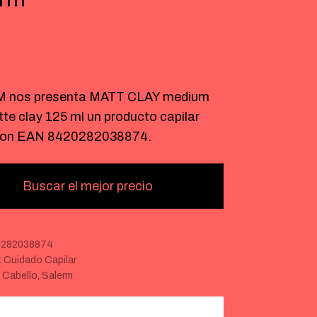
 nos presenta MATT CLAY medium
te clay 125 ml un producto capilar
con EAN 8420282038874.
Buscar el mejor precio
0282038874
:
Cuidado Capilar
:
Cabello
,
Salerm