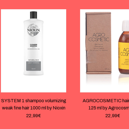
SYSTEM 1 shampoo volumizing
AGROCOSMETIC hair
weak fine hair 1000 ml by Nioxin
125 ml by Agrocosm
22,99
€
22,99
€