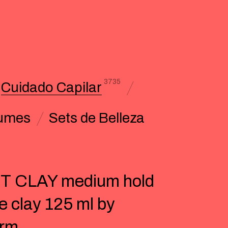
3735
Cuidado Capilar
umes
Sets de Belleza
T CLAY medium hold
e clay 125 ml by
erm