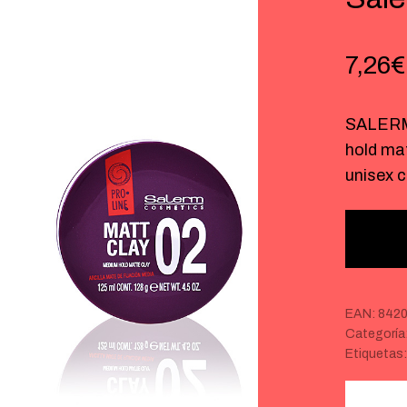
7,26
€
SALERM
hold mat
unisex 
EAN:
842
Categoría
Etiquetas