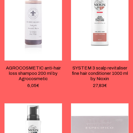
AGROCOSMETIC anti-hair
SYSTEM 3 scalp revitaliser
loss shampoo 200 ml by
fine hair conditioner 1000 ml
Agrocosmetic
by Nioxin
6,05
€
27,83
€