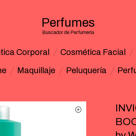
Perfumes
Buscador de Perfumería
ica Corporal
Cosmética Facial
ne
Maquillaje
Peluquería
Perf
INV
BOO
by W