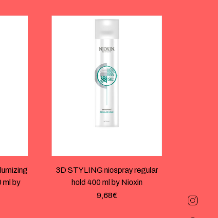
umizing
3D STYLING niospray regular
0 ml by
hold 400 ml by Nioxin
9,68
€