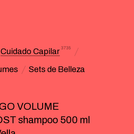
3735
Cuidado Capilar
umes
Sets de Belleza
IGO VOLUME
ST shampoo 500 ml
ella