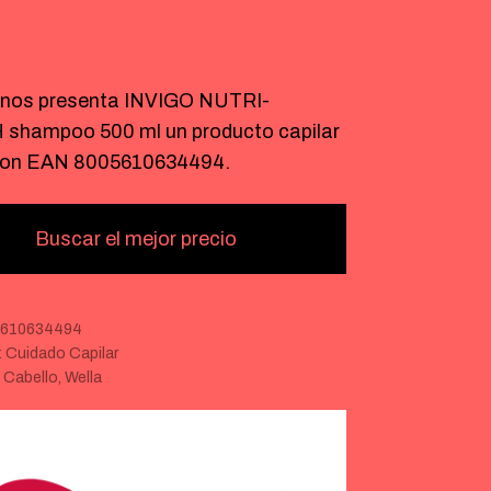
€
nos presenta INVIGO NUTRI-
shampoo 500 ml un producto capilar
con EAN 8005610634494.
Buscar el mejor precio
5610634494
:
Cuidado Capilar
:
Cabello
,
Wella