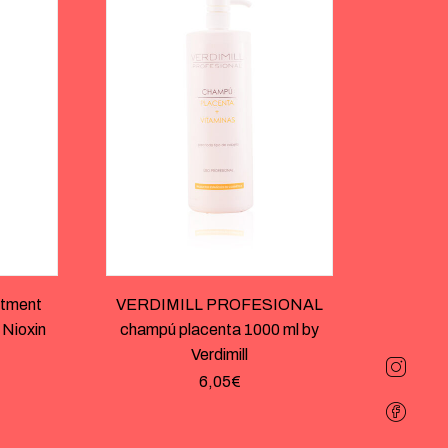
atment
VERDIMILL PROFESIONAL
 Nioxin
champú placenta 1000 ml by
Verdimill
6,05
€