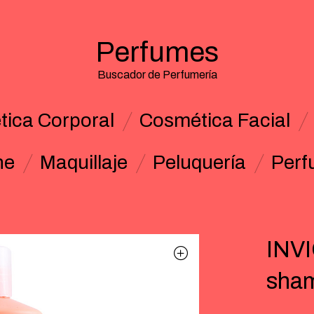
Perfumes
Buscador de Perfumería
ica Corporal
Cosmética Facial
ne
Maquillaje
Peluquería
Perf
INV
sham