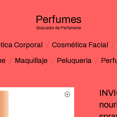
Perfumes
Buscador de Perfumería
ica Corporal
Cosmética Facial
ne
Maquillaje
Peluquería
Perf
INV
nouri
spra