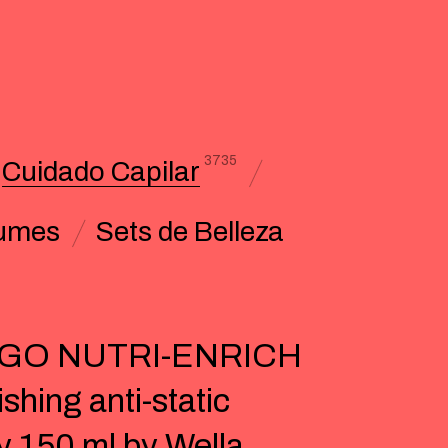
3735
Cuidado Capilar
umes
Sets de Belleza
IGO NUTRI-ENRICH
shing anti-static
y 150 ml by Wella