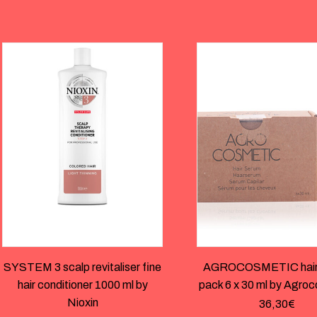
SYSTEM 3 scalp revitaliser fine
AGROCOSMETIC hair
hair conditioner 1000 ml by
pack 6 x 30 ml by Agro
Nioxin
36,30
€