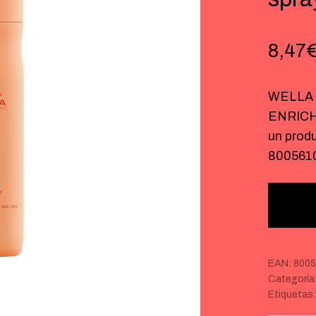
8,47
WELLA 
ENRICH 
un prod
800561
EAN:
800
Categoría
Etiquetas