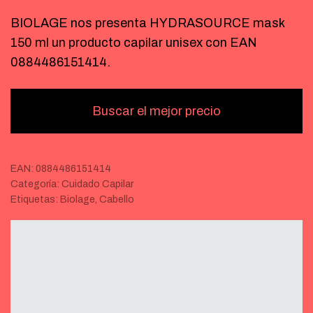
BIOLAGE nos presenta HYDRASOURCE mask
150 ml un producto capilar unisex con EAN
0884486151414.
Buscar el mejor precio
EAN:
0884486151414
Categoría:
Cuidado Capilar
Etiquetas:
Biolage
,
Cabello