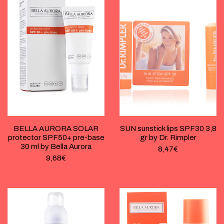
BELLA AURORA SOLAR
SUN sunstick lips SPF30 3,8
protector SPF50+ pre-base
gr by Dr. Rimpler
30 ml by Bella Aurora
8,47
€
9,68
€