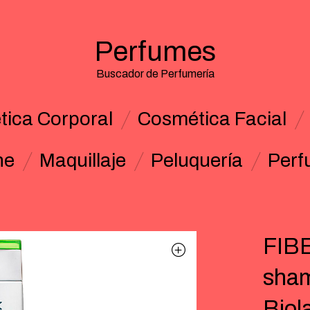
Perfumes
Buscador de Perfumería
ica Corporal
Cosmética Facial
ne
Maquillaje
Peluquería
Perf
FIB
sham
Biol