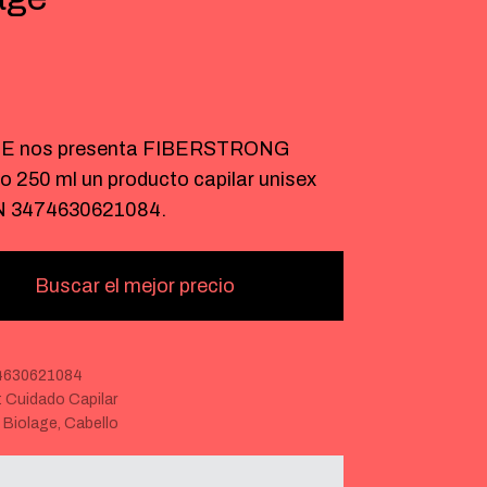
E nos presenta FIBERSTRONG
 250 ml un producto capilar unisex
N 3474630621084.
Buscar el mejor precio
4630621084
:
Cuidado Capilar
:
Biolage
,
Cabello