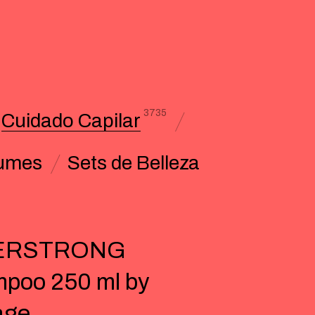
3735
Cuidado Capilar
umes
Sets de Belleza
ERSTRONG
poo 250 ml by
age