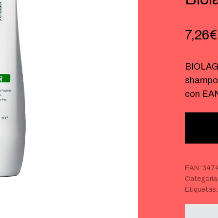
7,26
€
BIOLAG
shampoo
con EA
EAN:
347
Categoría
Etiquetas