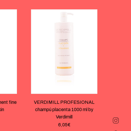
ent fine
VERDIMILL PROFESIONAL
xin
champú placenta 1000 ml by
Verdimill
6,05
€