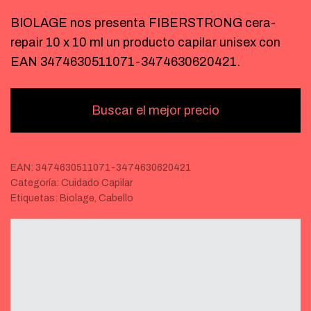
BIOLAGE nos presenta FIBERSTRONG cera-
repair 10 x 10 ml un producto capilar unisex con
EAN 3474630511071-3474630620421.
Buscar el mejor precio
EAN:
3474630511071-3474630620421
Categoría:
Cuidado Capilar
Etiquetas:
Biolage
,
Cabello