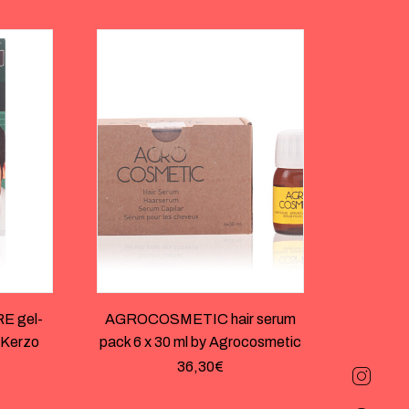
 gel-
AGROCOSMETIC hair serum
 Kerzo
pack 6 x 30 ml by Agrocosmetic
36,30
€