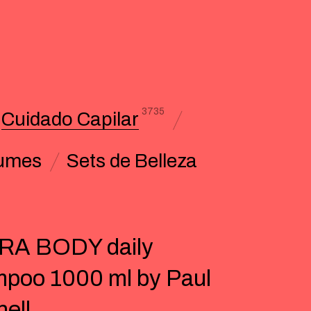
3735
Cuidado Capilar
umes
Sets de Belleza
RA BODY daily
poo 1000 ml by Paul
hell